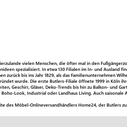
e hierzulande vielen Menschen, die öfter mal in den Fußgänger
nideen spezialisiert. In etwa 130 Filialen im In- und Ausland
n zurück bis ins Jahr 1829, als das Familienunternehmen Wilh
ndet wurde. Die erste Butlers-Filiale öffnete 1999 in Köln ih
ten, Geschirr, Gläser, Deko-Trends bis hin zu Balkon- und Ga
 Boho-Look, Industrial oder Landhaus Living. Auch saisonale 
eite des Möbel-Onlineversandhändlers Home24, der Butlers z