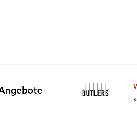
W
 Angebote
K