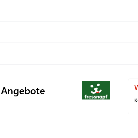
W
 Angebote
K