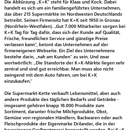
Die Abkürzung „K+K“ steht für Klaas und Kock. Dabei
handelt es sich um ein familiengeführtes Unternehmen,
das über 215 Supermärkte im Nordwesten Deutschlands
betreibt. Seinen Firmensitz hat K+K seit 1950 in Gronau
(Nordrhein-Westfalen). „Gut 7.000 Mitarbeiter sorgen bei
K+K Tag für Tag dafür, dass sich der Kunde auf Qualität,
Frische, freundlichen Service und günstige Preise
verlassen kann“, betont das Unternehmen auf der
firmeneigenen Webseite. Ein Ziel des Unternehmens
bestehe darin, „nah am Kunden“ zu sein. Und zwar
wortwörtlich: „Die Standorte der K+K-Märkte liegen sehr
zentral und sind gut erreichbar. Man muss also nicht
zwingend mit dem Auto fahren, um bei K+K
einzukaufen.“
Die Supermarkt-Kette verkauft Lebensmittel, aber auch
andere Produkte des täglichen Bedarfs und Getränke -
insgesamt gehören knapp 18.000 Produkte zum
Sortiment, darunter frische Milchprodukte, Obst,
Gemüse von regionalen Händlern, Backwaren oder auch
Fleischprodukte der Eigenmarke Drilander, die in der
hauseigenen Großmetzgerei hergestellt werden. Bei K+K