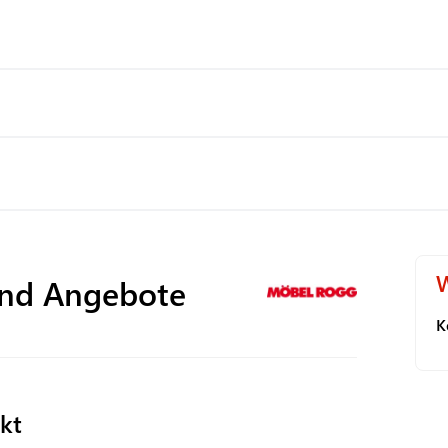
W
nd Angebote
K
kt