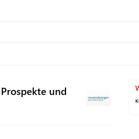
W
Prospekte und
K