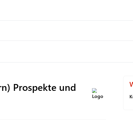
W
rn)
Prospekte und
K