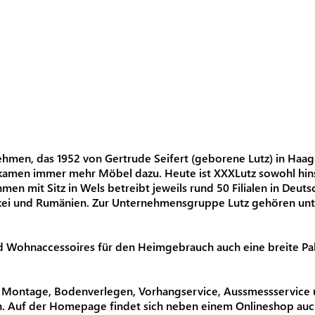
rnehmen, das 1952 von Gertrude Seifert (geborene Lutz) in H
kamen immer mehr Möbel dazu. Heute ist XXXLutz sowohl hinsi
n mit Sitz in Wels betreibt jeweils rund 50 Filialen in Deutsc
akei und Rumänien. Zur Unternehmensgruppe Lutz gehören un
Wohnaccessoires für den Heimgebrauch auch eine breite Palette
d Montage, Bodenverlegen, Vorhangservice, Aussmessservice u
. Auf der Homepage findet sich neben einem Onlineshop auch 