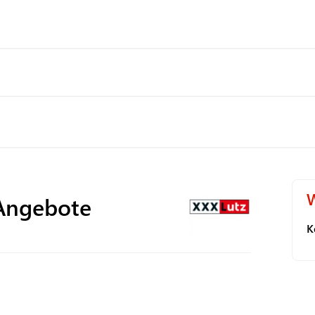
W
Angebote
K